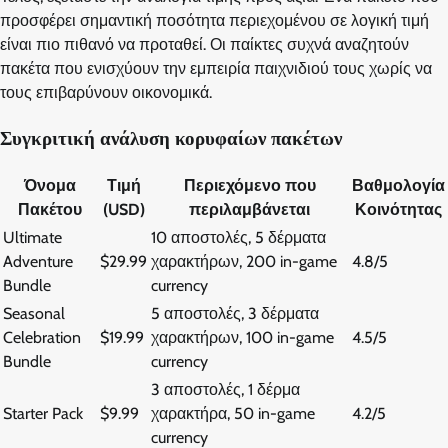
προσφέρει σημαντική ποσότητα περιεχομένου σε λογική τιμή
είναι πιο πιθανό να προταθεί. Οι παίκτες συχνά αναζητούν
πακέτα που ενισχύουν την εμπειρία παιχνιδιού τους χωρίς να
τους επιβαρύνουν οικονομικά.
Συγκριτική ανάλυση κορυφαίων πακέτων
Όνομα
Τιμή
Περιεχόμενο που
Βαθμολογία
Πακέτου
(USD)
περιλαμβάνεται
Κοινότητας
Ultimate
10 αποστολές, 5 δέρματα
Adventure
$29.99
χαρακτήρων, 200 in-game
4.8/5
Bundle
currency
Seasonal
5 αποστολές, 3 δέρματα
Celebration
$19.99
χαρακτήρων, 100 in-game
4.5/5
Bundle
currency
3 αποστολές, 1 δέρμα
Starter Pack
$9.99
χαρακτήρα, 50 in-game
4.2/5
currency