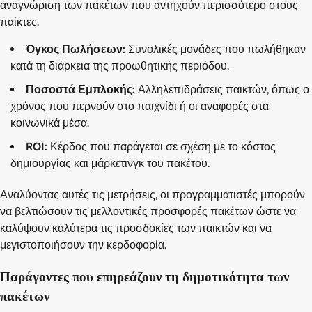
αναγνώριση των πακέτων που αντηχούν περισσότερο στους
παίκτες.
Όγκος Πωλήσεων:
Συνολικές μονάδες που πωλήθηκαν
κατά τη διάρκεια της προωθητικής περιόδου.
Ποσοστά Εμπλοκής:
Αλληλεπιδράσεις παικτών, όπως ο
χρόνος που περνούν στο παιχνίδι ή οι αναφορές στα
κοινωνικά μέσα.
ROI:
Κέρδος που παράγεται σε σχέση με το κόστος
δημιουργίας και μάρκετινγκ του πακέτου.
Αναλύοντας αυτές τις μετρήσεις, οι προγραμματιστές μπορούν
να βελτιώσουν τις μελλοντικές προσφορές πακέτων ώστε να
καλύψουν καλύτερα τις προσδοκίες των παικτών και να
μεγιστοποιήσουν την κερδοφορία.
Παράγοντες που επηρεάζουν τη δημοτικότητα των
πακέτων