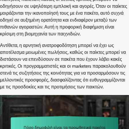
οδηγήσουν σε υψηλότερη εμπλοκή και αγορές. Όταν οι παίκτες
μοιράζονται την ικανοποίησή τους με ένα πακέτο, αυτό συχνά
οδηγεί σε αυξημένη ορατότητα και ενδιαφέρον μεταξύ των
πιθανών αγοραστών. Αυτή η προφορική διαφήμιση είναι
κρίσιμη στη βιομηχανία των παιχνιδιών.
Αντίθετα, η αρνητική ανατροφοδότηση μπορεί να έχει ως
αποτέλεσμα μειωμένες πωλήσεις, καθώς οι παίκτες μπορεί να
διστάσουν να επενδύσουν σε πακέτα που έχουν λάβει κακές
κριτικές. Οι προγραμματιστές και οι marketers παρακολουθούν
στενά τις συζητήσεις της κοινότητας για να προσαρμόσουν τις
μελλοντικές προσφορές, διασφαλίζοντας ότι ευθυγραμμίζονται
με τις προσδοκίες και τις προτιμήσεις των παικτών.