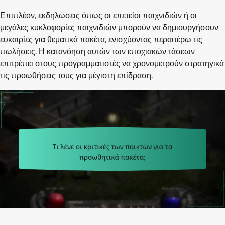
Επιπλέον, εκδηλώσεις όπως οι επετείοι παιχνιδιών ή οι
μεγάλες κυκλοφορίες παιχνιδιών μπορούν να δημιουργήσουν
ευκαιρίες για θεματικά πακέτα, ενισχύοντας περαιτέρω τις
πωλήσεις. Η κατανόηση αυτών των εποχιακών τάσεων
επιτρέπει στους προγραμματιστές να χρονομετρούν στρατηγικά
τις προωθήσεις τους για μέγιστη επίδραση.