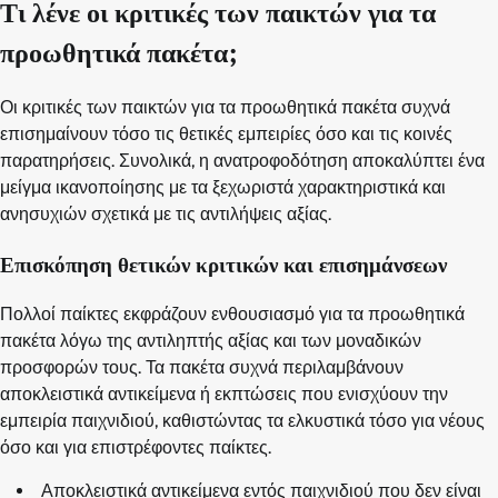
Τι λένε οι κριτικές των παικτών για τα
προωθητικά πακέτα;
Οι κριτικές των παικτών για τα προωθητικά πακέτα συχνά
επισημαίνουν τόσο τις θετικές εμπειρίες όσο και τις κοινές
παρατηρήσεις. Συνολικά, η ανατροφοδότηση αποκαλύπτει ένα
μείγμα ικανοποίησης με τα ξεχωριστά χαρακτηριστικά και
ανησυχιών σχετικά με τις αντιλήψεις αξίας.
Επισκόπηση θετικών κριτικών και επισημάνσεων
Πολλοί παίκτες εκφράζουν ενθουσιασμό για τα προωθητικά
πακέτα λόγω της αντιληπτής αξίας και των μοναδικών
προσφορών τους. Τα πακέτα συχνά περιλαμβάνουν
αποκλειστικά αντικείμενα ή εκπτώσεις που ενισχύουν την
εμπειρία παιχνιδιού, καθιστώντας τα ελκυστικά τόσο για νέους
όσο και για επιστρέφοντες παίκτες.
Αποκλειστικά αντικείμενα εντός παιχνιδιού που δεν είναι