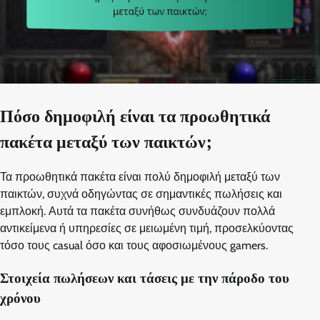
Πόσο δημοφιλή είναι τα προωθητικά
πακέτα μεταξύ των παικτών;
Τα προωθητικά πακέτα είναι πολύ δημοφιλή μεταξύ των
παικτών, συχνά οδηγώντας σε σημαντικές πωλήσεις και
εμπλοκή. Αυτά τα πακέτα συνήθως συνδυάζουν πολλά
αντικείμενα ή υπηρεσίες σε μειωμένη τιμή, προσελκύοντας
τόσο τους casual όσο και τους αφοσιωμένους gamers.
Στοιχεία πωλήσεων και τάσεις με την πάροδο του
χρόνου