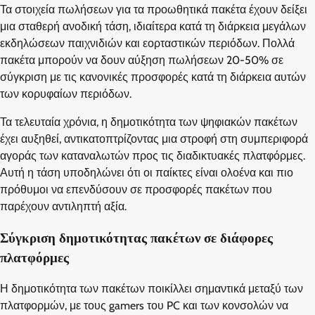
Τα στοιχεία πωλήσεων για τα προωθητικά πακέτα έχουν δείξει
μια σταθερή ανοδική τάση, ιδιαίτερα κατά τη διάρκεια μεγάλων
εκδηλώσεων παιχνιδιών και εορταστικών περιόδων. Πολλά
πακέτα μπορούν να δουν αύξηση πωλήσεων 20-50% σε
σύγκριση με τις κανονικές προσφορές κατά τη διάρκεια αυτών
των κορυφαίων περιόδων.
Τα τελευταία χρόνια, η δημοτικότητα των ψηφιακών πακέτων
έχει αυξηθεί, αντικατοπτρίζοντας μια στροφή στη συμπεριφορά
αγοράς των καταναλωτών προς τις διαδικτυακές πλατφόρμες.
Αυτή η τάση υποδηλώνει ότι οι παίκτες είναι ολοένα και πιο
πρόθυμοι να επενδύσουν σε προσφορές πακέτων που
παρέχουν αντιληπτή αξία.
Σύγκριση δημοτικότητας πακέτων σε διάφορες
πλατφόρμες
Η δημοτικότητα των πακέτων ποικίλλει σημαντικά μεταξύ των
πλατφορμών, με τους gamers του PC και των κονσολών να