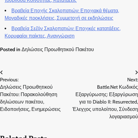
τουρνουά Κοινότητας, Κατατάξεις
Βραβεία Εποχής Σκαλοπατιών: Εποχιακά θέματα,
Μοναδικές προκλήσεις, Συμμετοχή σε εκδηλώσεις
Βραβεία Σεζόν Σκαλοπατιών: Εποχικές κατατάξεις,
Κορυφαίοι παίκτες, Αναγνώριση
Posted in
Δηλώσεις Προωθητικού Πακέτου
Post
Previous:
Next:
navigation
Δηλώσεις Προωθητικού
Battle.Net Κωδικός
Πακέτου: Παρακολούθηση
Εξαργύρωσης: Εξαργύρωση
δηλώσεων πακέτου,
για το Diablo II: Resurrected,
Ειδοποιήσεις, Ενημερώσεις
Έλεγχος υπολοίπου, Σύνδεση
λογαριασμού