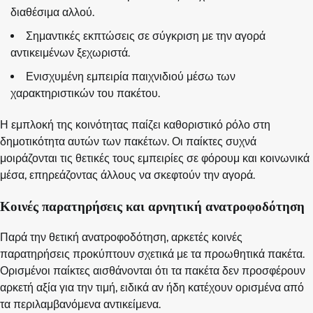
διαθέσιμα αλλού.
Σημαντικές εκπτώσεις σε σύγκριση με την αγορά
αντικειμένων ξεχωριστά.
Ενισχυμένη εμπειρία παιχνιδιού μέσω των
χαρακτηριστικών του πακέτου.
Η εμπλοκή της κοινότητας παίζει καθοριστικό ρόλο στη
δημοτικότητα αυτών των πακέτων. Οι παίκτες συχνά
μοιράζονται τις θετικές τους εμπειρίες σε φόρουμ και κοινωνικά
μέσα, επηρεάζοντας άλλους να σκεφτούν την αγορά.
Κοινές παρατηρήσεις και αρνητική ανατροφοδότηση
Παρά την θετική ανατροφοδότηση, αρκετές κοινές
παρατηρήσεις προκύπτουν σχετικά με τα προωθητικά πακέτα.
Ορισμένοι παίκτες αισθάνονται ότι τα πακέτα δεν προσφέρουν
αρκετή αξία για την τιμή, ειδικά αν ήδη κατέχουν ορισμένα από
τα περιλαμβανόμενα αντικείμενα.