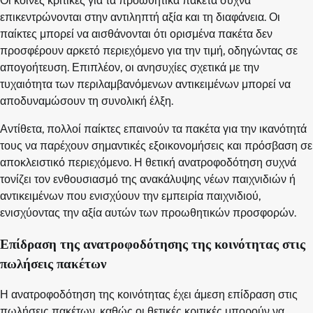
Οι κοινές κριτικές για τα προωθητικά πακέτα συχνά
επικεντρώνονται στην αντιληπτή αξία και τη διαφάνεια. Οι
παίκτες μπορεί να αισθάνονται ότι ορισμένα πακέτα δεν
προσφέρουν αρκετό περιεχόμενο για την τιμή, οδηγώντας σε
απογοήτευση. Επιπλέον, οι ανησυχίες σχετικά με την
τυχαιότητα των περιλαμβανόμενων αντικειμένων μπορεί να
αποδυναμώσουν τη συνολική έλξη.
Αντίθετα, πολλοί παίκτες επαινούν τα πακέτα για την ικανότητά
τους να παρέχουν σημαντικές εξοικονομήσεις και πρόσβαση σε
αποκλειστικό περιεχόμενο. Η θετική ανατροφοδότηση συχνά
τονίζει τον ενθουσιασμό της ανακάλυψης νέων παιχνιδιών ή
αντικειμένων που ενισχύουν την εμπειρία παιχνιδιού,
ενισχύοντας την αξία αυτών των προωθητικών προσφορών.
Επίδραση της ανατροφοδότησης της κοινότητας στις
πωλήσεις πακέτων
Η ανατροφοδότηση της κοινότητας έχει άμεση επίδραση στις
πωλήσεις πακέτων, καθώς οι θετικές κριτικές μπορούν να