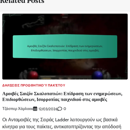
Related Posts
ΔΗΛΏΣΕΙΣ ΠΡΟΩΘΗΤΙΚΟΎ ΠΑΚΈΤΟΥ
Αμοιβές Σαιζόν Σκαλοπατιών: Επίδραση των ενημερώσεων,
Επιδιορθώσεων, Ισορροπίας παιχνιδιού στις αμοιβές
Τζάσπερ Χάρλοου
0
12/03/2026
Οι Ανταμοιβές της Σειράς Ladder λειτουργούν ως βασικά
κίνητρα για τους παίκτες, αντικατοπτρίζοντας την απόδοσή