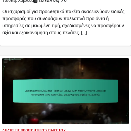
Τζάσπερ Χάρλοου
0
13/03/2026
Οι ισχυρισμοί για προωθητικά πακέτα αναδεικνύουν ειδικές
προσφορές που συνδυάζουν πολλαπλά προϊόντα ή
υπηρεσίες σε μειωμένη τιμή, σχεδιασμένες να προσφέρουν
αξία και εξοικονόμηση στους πελάτες. […]
ΔΗΛΏΣΕΙΣ ΠΡΟΩΘΗΤΙΚΟΎ ΠΑΚΈΤΟΥ