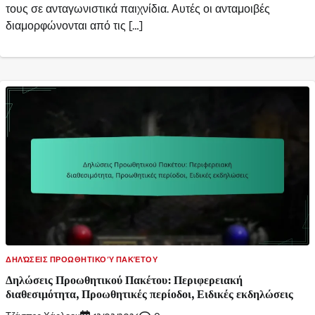
τους σε ανταγωνιστικά παιχνίδια. Αυτές οι ανταμοιβές
διαμορφώνονται από τις […]
ΔΗΛΏΣΕΙΣ ΠΡΟΩΘΗΤΙΚΟΎ ΠΑΚΈΤΟΥ
Δηλώσεις Προωθητικού Πακέτου: Περιφερειακή
διαθεσιμότητα, Προωθητικές περίοδοι, Ειδικές εκδηλώσεις