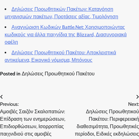
Δηλώσεις Προωθητικών Πακέτων: Κατανόηση
μηχανισμών πακέτων, Προτάσεις αξίας, Τιμολόγηση
Αναγνώριση Κωδικών Battle.Net: Χρησιμοποιώντας
κωδικούς για άλλα παιχνίδια της Blizzard, Διασυνοριακά
οφέλη
Δηλώσεις Προωθητικού Πακέτου: Αποκλειστικά
αντικείμενα, Εικονικό νόμισμα, Μπόνους
Posted in
Δηλώσεις Προωθητικού Πακέτου
Post
Previous:
Next:
navigation
Αμοιβές Σαιζόν Σκαλοπατιών:
Δηλώσεις Προωθητικού
Επίδραση των ενημερώσεων,
Πακέτου: Περιφερειακή
Επιδιορθώσεων, Ισορροπίας
διαθεσιμότητα, Προωθητικές
παιχνιδιού στις αμοιβές
περίοδοι, Ειδικές εκδηλώσεις