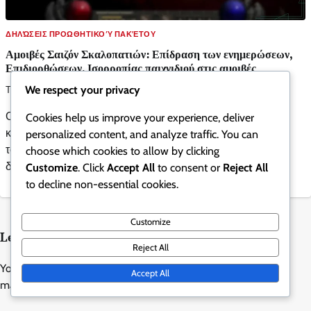
ΔΗΛΏΣΕΙΣ ΠΡΟΩΘΗΤΙΚΟΎ ΠΑΚΈΤΟΥ
Αμοιβές Σαιζόν Σκαλοπατιών: Επίδραση των ενημερώσεων,
Επιδιορθώσεων, Ισορροπίας παιχνιδιού στις αμοιβές
We respect your privacy
Τζάσπερ Χάρλοου
0
12/03/2026
Οι Ανταμοιβές της Σειράς Ladder λειτουργούν ως βασικά
Cookies help us improve your experience, deliver
κίνητρα για τους παίκτες, αντικατοπτρίζοντας την απόδοσή
personalized content, and analyze traffic. You can
τους σε ανταγωνιστικά παιχνίδια. Αυτές οι ανταμοιβές
choose which cookies to allow by clicking
διαμορφώνονται από τις […]
Customize
. Click
Accept All
to consent or
Reject All
to decline non-essential cookies.
Customize
Leave a Reply
Reject All
Your email address will not be published.
Required fields are
Accept All
marked
*