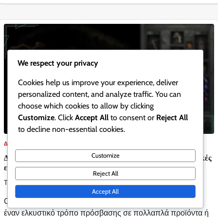
We respect your privacy
Cookies help us improve your experience, deliver
personalized content, and analyze traffic. You can
choose which cookies to allow by clicking
Customize
. Click
Accept All
to consent or
Reject All
to decline non-essential cookies.
ΔΗΛΏΣΕΙΣ ΠΡΟΩΘΗΤΙΚΟΎ ΠΑΚΈΤΟΥ
Customize
Δηλώσεις Προωθητικού Πακέτου: Συμμετοχή σε προωθητικές
εκδηλώσεις, διαγωνισμούς Κοινότητας, Εμπλοκή
Reject All
Τζάσπερ Χάρλοου
0
25/02/2026
Accept All
Οι προωθητικές προσφορές προσφέρουν στους πελάτες
έναν ελκυστικό τρόπο πρόσβασης σε πολλαπλά προϊόντα ή