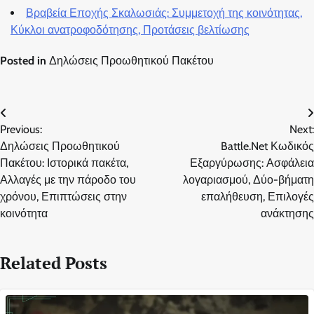
Βραβεία Εποχής Σκαλωσιάς: Συμμετοχή της κοινότητας,
Κύκλοι ανατροφοδότησης, Προτάσεις βελτίωσης
Posted in
Δηλώσεις Προωθητικού Πακέτου
Post
Previous:
Next:
navigation
Δηλώσεις Προωθητικού
Battle.Net Κωδικός
Πακέτου: Ιστορικά πακέτα,
Εξαργύρωσης: Ασφάλεια
Αλλαγές με την πάροδο του
λογαριασμού, Δύο-βήματη
χρόνου, Επιπτώσεις στην
επαλήθευση, Επιλογές
κοινότητα
ανάκτησης
Related Posts