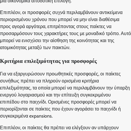
μια οικονομικά αποδοτική επιλογή.
Επιπλέον, οι προσφορές συχνά περιλαμβάνουν αντικείμενα
περιορισμένου χρόνου που μπορεί να μην είναι διαθέσιμα
προς αγορά αργότερα, επιτρέποντας στους παίκτες να
προσαρμόσουν τους χαρακτήρες τους με μοναδικό τρόπο. Αυτό
μπορεί να ενισχύσει την αίσθηση της κοινότητας και της
ατομικότητας μεταξύ των παικτών.
Κριτήρια επιλεξιμότητας για προσφορές
Για να εξαργυρώσουν προωθητικές προσφορές, οι παίκτες
συνήθως πρέπει να πληρούν ορισμένα κριτήρια
επιλεξιμότητας, τα οποία μπορεί να περιλαμβάνουν την ύπαρξη
ενεργού λογαριασμού και την επίτευξη συγκεκριμένου
επιπέδου στο παιχνίδι. Ορισμένες προσφορές μπορεί να
περιορίζονται σε παίκτες που έχουν αγοράσει το παιχνίδι ή
συγκεκριμένα expansions.
Επιπλέον, οι παίκτες θα πρέπει να ελέγξουν αν υπάρχουν