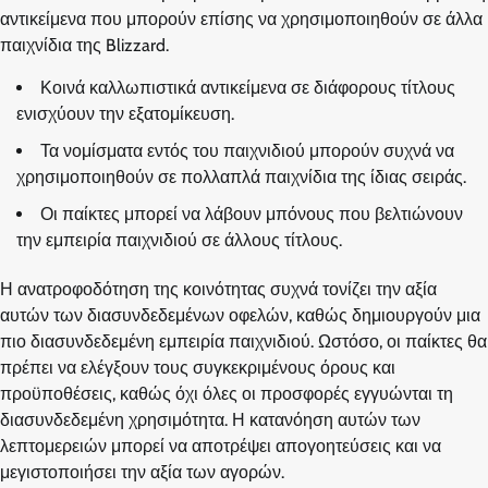
αντικείμενα που μπορούν επίσης να χρησιμοποιηθούν σε άλλα
παιχνίδια της Blizzard.
Κοινά καλλωπιστικά αντικείμενα σε διάφορους τίτλους
ενισχύουν την εξατομίκευση.
Τα νομίσματα εντός του παιχνιδιού μπορούν συχνά να
χρησιμοποιηθούν σε πολλαπλά παιχνίδια της ίδιας σειράς.
Οι παίκτες μπορεί να λάβουν μπόνους που βελτιώνουν
την εμπειρία παιχνιδιού σε άλλους τίτλους.
Η ανατροφοδότηση της κοινότητας συχνά τονίζει την αξία
αυτών των διασυνδεδεμένων οφελών, καθώς δημιουργούν μια
πιο διασυνδεδεμένη εμπειρία παιχνιδιού. Ωστόσο, οι παίκτες θα
πρέπει να ελέγξουν τους συγκεκριμένους όρους και
προϋποθέσεις, καθώς όχι όλες οι προσφορές εγγυώνται τη
διασυνδεδεμένη χρησιμότητα. Η κατανόηση αυτών των
λεπτομερειών μπορεί να αποτρέψει απογοητεύσεις και να
μεγιστοποιήσει την αξία των αγορών.