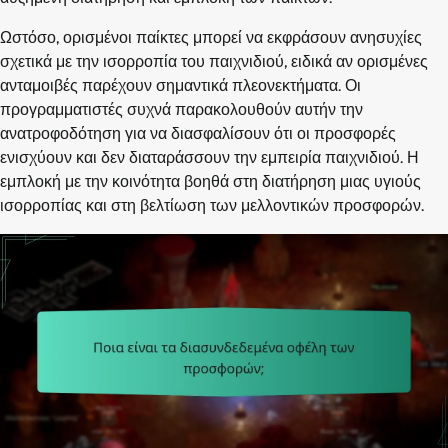
Ωστόσο, ορισμένοι παίκτες μπορεί να εκφράσουν ανησυχίες
σχετικά με την ισορροπία του παιχνιδιού, ειδικά αν ορισμένες
ανταμοιβές παρέχουν σημαντικά πλεονεκτήματα. Οι
προγραμματιστές συχνά παρακολουθούν αυτήν την
ανατροφοδότηση για να διασφαλίσουν ότι οι προσφορές
ενισχύουν και δεν διαταράσσουν την εμπειρία παιχνιδιού. Η
εμπλοκή με την κοινότητα βοηθά στη διατήρηση μιας υγιούς
ισορροπίας και στη βελτίωση των μελλοντικών προσφορών.