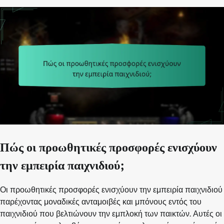
Πώς οι προωθητικές προσφορές ενισχύουν
την εμπειρία παιχνιδιού;
Οι προωθητικές προσφορές ενισχύουν την εμπειρία παιχνιδιού
παρέχοντας μοναδικές ανταμοιβές και μπόνους εντός του
παιχνιδιού που βελτιώνουν την εμπλοκή των παικτών. Αυτές οι