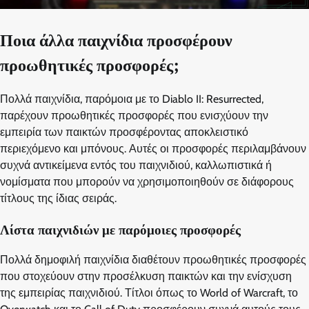
Ποια άλλα παιχνίδια προσφέρουν
προωθητικές προσφορές;
Πολλά παιχνίδια, παρόμοια με το Diablo II: Resurrected,
παρέχουν προωθητικές προσφορές που ενισχύουν την
εμπειρία των παικτών προσφέροντας αποκλειστικό
περιεχόμενο και μπόνους. Αυτές οι προσφορές περιλαμβάνουν
συχνά αντικείμενα εντός του παιχνιδιού, καλλωπιστικά ή
νομίσματα που μπορούν να χρησιμοποιηθούν σε διάφορους
τίτλους της ίδιας σειράς.
Λίστα παιχνιδιών με παρόμοιες προσφορές
Πολλά δημοφιλή παιχνίδια διαθέτουν προωθητικές προσφορές
που στοχεύουν στην προσέλκυση παικτών και την ενίσχυση
της εμπειρίας παιχνιδιού. Τίτλοι όπως το World of Warcraft, το