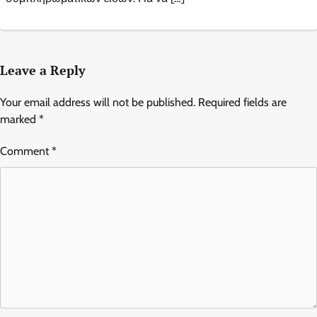
Leave a Reply
Your email address will not be published.
Required fields are
marked
*
Comment
*