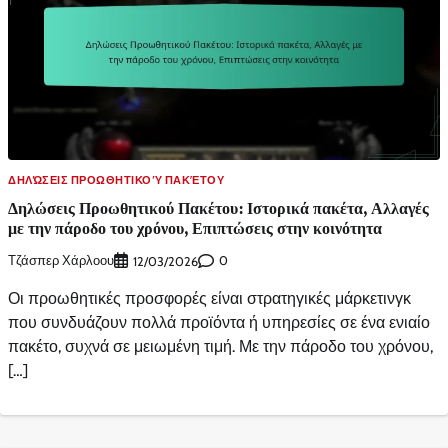
ΔΗΛΏΣΕΙΣ ΠΡΟΩΘΗΤΙΚΟΎ ΠΑΚΈΤΟΥ
Δηλώσεις Προωθητικού Πακέτου: Ιστορικά πακέτα, Αλλαγές
με την πάροδο του χρόνου, Επιπτώσεις στην κοινότητα
Τζάσπερ Χάρλοου
0
12/03/2026
Οι προωθητικές προσφορές είναι στρατηγικές μάρκετινγκ
που συνδυάζουν πολλά προϊόντα ή υπηρεσίες σε ένα ενιαίο
πακέτο, συχνά σε μειωμένη τιμή. Με την πάροδο του χρόνου,
[…]