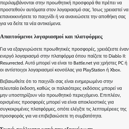
περιλαμβάνονται στην προωθητική προσφορά θα πρέπει να
προστεθούν αυτόματα στον λογαριασμό σας. Ίσως χρειαστεί να
επανεκκινήσετε το παιχνίδι ή να ανανεώσετε την αποθήκη σας
για να δείτε τα νέα αντικείμενα.
Απαιτούμενοι λογαριασμοί και πλατφόρμες
Για να εξαργυρώσετε προωθητικές προσφορές, χρειάζεστε έναν
ενεργό λογαριασμό στην πλατφόρμα όπου παίζετε το Diablo II:
Resurrected. Αυτό μπορεί να είναι το Battle.net για χρήστες PC ή
οι αντίστοιχοι λογαριασμοί κονσόλας για PlayStation ή Xbox.
Βεβαιωθείτε ότι το παιχνίδι σας είναι ενημερωμένο στην
τελευταία έκδοση, καθώς οι παλαιότερες εκδόσεις μπορεί να
μην υποστηρίζουν νέο προωθητικό περιεχόμενο. Επιπλέον,
ορισμένες προσφορές μπορεί να είναι αποκλειστικές για
συγκεκριμένες πλατφόρμες, οπότε ελέγξτε τις λεπτομέρειες της
προσφοράς για να επιβεβαιώσετε τη συμβατότητα.
Συχνά σφάλματα κατά την εξαργύρωση